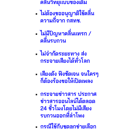
คลื่นวิทยุแบบของเดิม
ไม่
ต้องขออนุญาติใช้คลื่น
ความถี่จาก กสทช.
ไม่มีปัญหาคลื่นแทรก / 
คลื่นรบกวน
ไม่จำกัดระยะทาง ส่ง
กระจายเสียงได้ทั่วโลก
เสียงดัง ฟังชัดเจน จนใครๆ 
ก็ต้องร้องขอให้เปิดเพลง
กระจายข่าวสาร ประกาศ
ข่าวสารออนไลน์ได้ตลอด 
24 ชั่วโมงโดยไม่มีเสียง
รบกวนออกที่ลำโพง
กรณีใช้กับชุดลูกข่ายเลือก