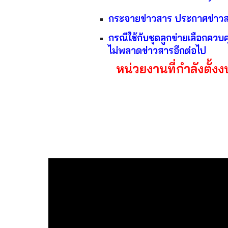
กระจายข่าวสาร ประกาศข่าวสา
กรณีใช้กับชุดลูกข่ายเลือกควบ
ไม่พลาดข่าวสารอีกต่อไป
หน่วยงานที่กำลังตั้งง